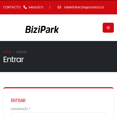
CONTACTO
946692573
|
ADMINISTRACION@GUENES.EUS
INICIO
ENTRAR
Entrar
ENTRAR
Usuaria/o *